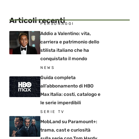
Articoli recenti
PERSONAGGI
Addio a Valentino: vita,
carriera e patrimonio dello
stilista italiano che ha
conquistato il mondo
NEWS
Guida completa
all’abbonamento di HBO
Max Italia: costi, catalogo e
le serie imperdibili
SERIE TV
MobLand su Paramount+:
trama, cast e curiosità
sulla serie con Tom Hardy