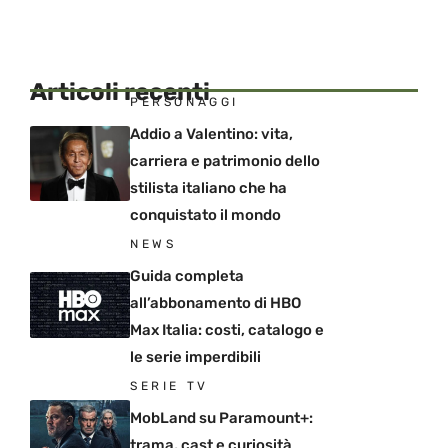
Articoli recenti
PERSONAGGI
Addio a Valentino: vita,
carriera e patrimonio dello
stilista italiano che ha
conquistato il mondo
NEWS
Guida completa
all’abbonamento di HBO
Max Italia: costi, catalogo e
le serie imperdibili
SERIE TV
MobLand su Paramount+:
trama, cast e curiosità