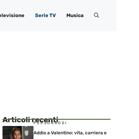
elevisione
Serie TV
Musica
Articoli recenti
PERSONAGGI
Addio a Valentino: vita, carriera e