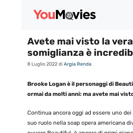
Vai
al
contenuto
Avete mai visto la vera
somiglianza è incredib
8 Luglio 2022
di
Argia Renda
Brooke Logan è il personaggi di Beautif
ormai da molti anni: ma avete mai visto
Continua ancora oggi ad essere uno dei 
suo ruolo nella soap opera americana di
ovvero Beautiful, è ancora di primi piano