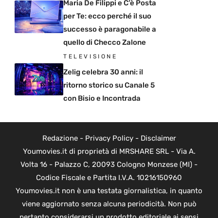
Maria De Filippi e C’è Posta
per Te: ecco perché il suo
successo è paragonabile a
quello di Checco Zalone
TELEVISIONE
Zelig celebra 30 anni: il
ritorno storico su Canale 5
con Bisio e Incontrada
Redazione
-
Privacy Policy
-
Disclaimer
Youmovies.it di proprietà di MRSHARE SRL - Via A.
Volta 16 - Palazzo C, 20093 Cologno Monzese (MI) -
Codice Fiscale e Partita I.V.A. 10216150960
Youmovies.it non è una testata giornalistica, in quanto
viene aggiornato senza alcuna periodicità. Non può
pertanto considerarsi un prodotto editoriale ai sensi