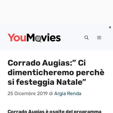
Vai
al
Menu
contenuto
Corrado Augias:” Ci
dimenticheremo perchè
si festeggia Natale”
25 Dicembre 2019
di
Argia Renda
Corrado Augias è ospite del programma