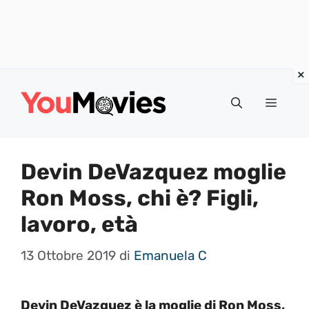
Vai
al
Menu
contenuto
Devin DeVazquez moglie
Ron Moss, chi è? Figli,
lavoro, età
13 Ottobre 2019
di
Emanuela C
Devin DeVazquez è la moglie di Ron Moss,