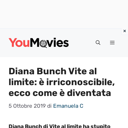
Vai
al
Menu
contenuto
Diana Bunch Vite al
limite: è irriconoscibile,
ecco come è diventata
5 Ottobre 2019
di
Emanuela C
Diana Bunch di Vite al limite ha stupito