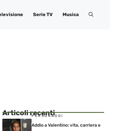
elevisione
Serie TV
Musica
Articoli recenti
PERSONAGGI
Addio a Valentino: vita, carriera e