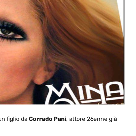
n figlio da
Corrado Pani
, attore 26enne già