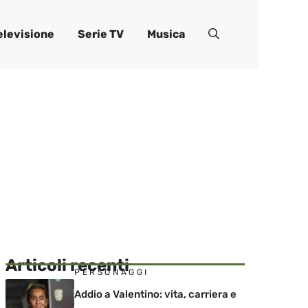
elevisione
Serie TV
Musica
Articoli recenti
PERSONAGGI
Addio a Valentino: vita, carriera e