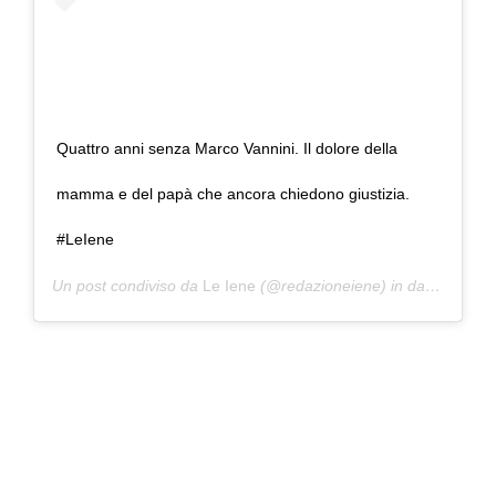
Quattro anni senza Marco Vannini. Il dolore della
mamma e del papà che ancora chiedono giustizia.
#LeIene
Un post condiviso da
Le Iene
(@redazioneiene) in data:
18 Mag