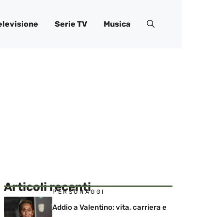
elevisione
Serie TV
Musica
Articoli recenti
PERSONAGGI
Addio a Valentino: vita, carriera e