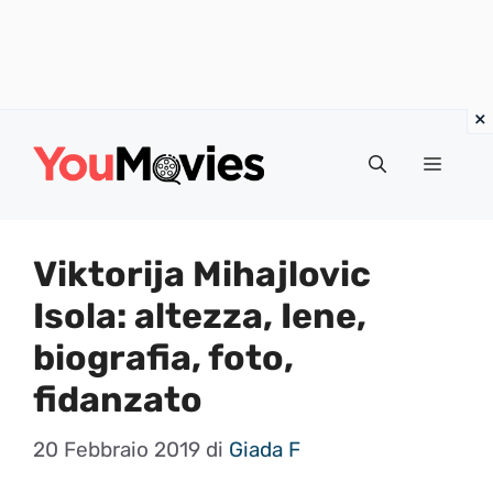
Vai
al
Menu
contenuto
Viktorija Mihajlovic
Isola: altezza, Iene,
biografia, foto,
fidanzato
20 Febbraio 2019
di
Giada F