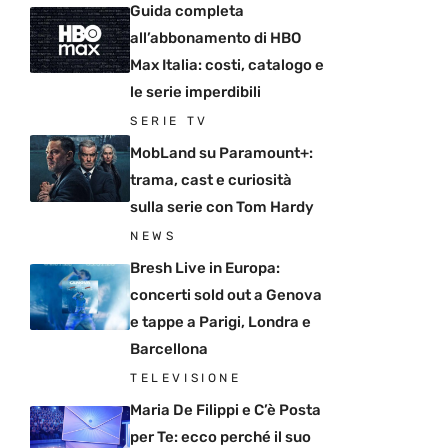
Guida completa
all’abbonamento di HBO
Max Italia: costi, catalogo e
le serie imperdibili
SERIE TV
MobLand su Paramount+:
trama, cast e curiosità
sulla serie con Tom Hardy
NEWS
Bresh Live in Europa:
concerti sold out a Genova
e tappe a Parigi, Londra e
Barcellona
TELEVISIONE
Maria De Filippi e C’è Posta
per Te: ecco perché il suo