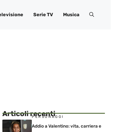
elevisione
Serie TV
Musica
Articoli recenti
PERSONAGGI
Addio a Valentino: vita, carriera e