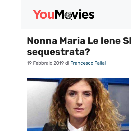
Vai
al
contenuto
Nonna Maria Le Iene S
sequestrata?
19 Febbraio 2019
di
Francesco Fallai