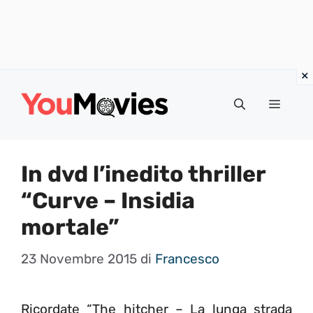
Vai
al
Menu
contenuto
In dvd l’inedito thriller
“Curve – Insidia
mortale”
23 Novembre 2015
di
Francesco
Ricordate “The hitcher – La lunga strada