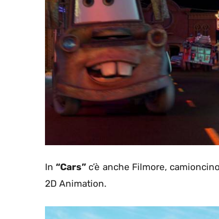
In
“Cars”
c’è anche Filmore, camioncino p
2D Animation.