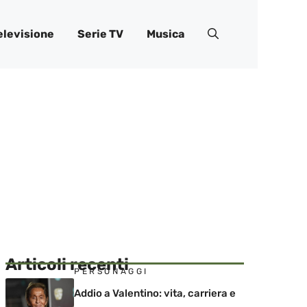
elevisione
Serie TV
Musica
Articoli recenti
PERSONAGGI
Addio a Valentino: vita, carriera e