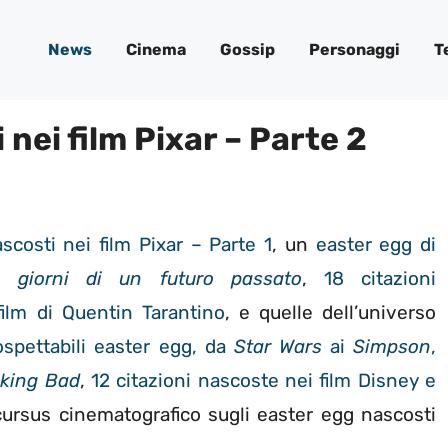
News
Cinema
Gossip
Personaggi
T
nei film Pixar – Parte 2
scosti nei film Pixar – Parte 1
, un
easter egg di
 giorni di un futuro passato
,
18 citazioni
film di Quentin Tarantino
, e quelle dell’universo
ospettabili easter egg, da
Star Wars
ai
Simpson
,
king Bad
,
12 citazioni nascoste nei film Disney e
cursus cinematografico sugli easter egg nascosti