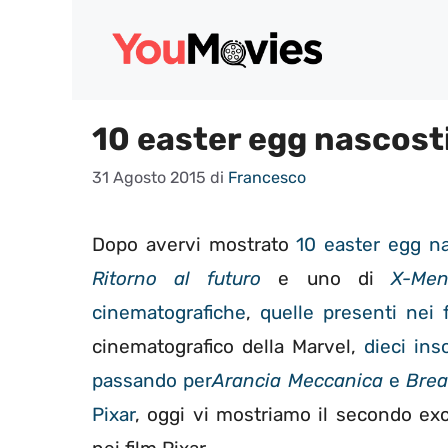
Vai
al
contenuto
10 easter egg nascosti 
31 Agosto 2015
di
Francesco
Dopo avervi mostrato
10 easter egg na
Ritorno al futuro
e uno di
X-Men
cinematografiche
,
quelle presenti nei 
cinematografico della Marvel,
dieci ins
passando per
Arancia Meccanica
e
Brea
Pixar
, oggi vi mostriamo il secondo ex