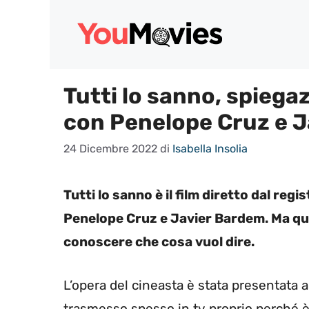
Vai
al
contenuto
Tutti lo sanno, spiegazi
con Penelope Cruz e 
24 Dicembre 2022
di
Isabella Insolia
Tutti lo sanno è il film diretto dal re
Penelope Cruz e Javier Bardem. Ma qua
conoscere che cosa vuol dire.
L’opera del cineasta è stata presentata 
trasmesso spesso in tv proprio perché è 