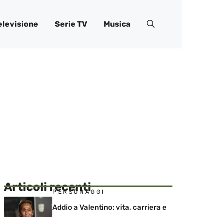
elevisione
Serie TV
Musica
Articoli recenti
PERSONAGGI
Addio a Valentino: vita, carriera e