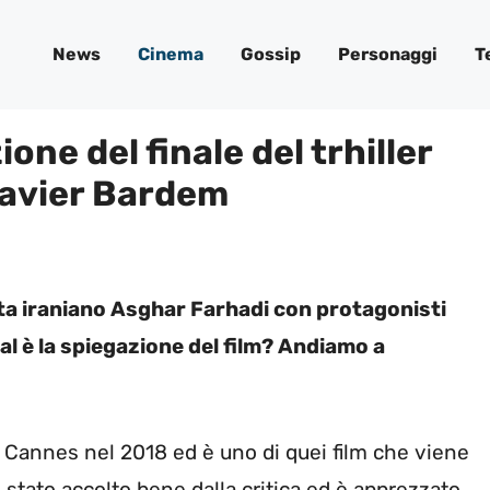
News
Cinema
Gossip
Personaggi
T
one del finale del trhiller
Javier Bardem
gista iraniano Asghar Farhadi con protagonisti
l è la spiegazione del film? Andiamo a
a Cannes nel 2018 ed è uno di quei film che viene
stato accolto bene dalla critica ed è apprezzato