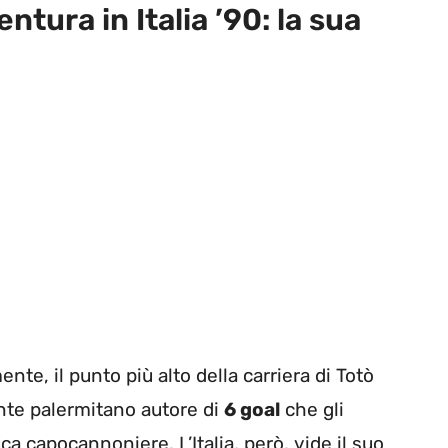
entura in Italia ’90: la sua
mente, il punto più alto della carriera di Totò
ante palermitano autore di
6 goal
che gli
ica capocannoniere. L’Italia, però, vide il suo