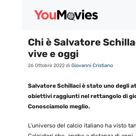
Vai
al
contenuto
Chi è Salvatore Schill
vive e oggi
26 Ottobre 2022
di
Giovanni Cristiano
Salvatore Schillaci è stato uno degli at
obiettivi raggiunti nel rettangolo di gio
Conosciamolo meglio.
L’universo del calcio italiano ha visto ta
Calciatori che, anche a distanza di anni,