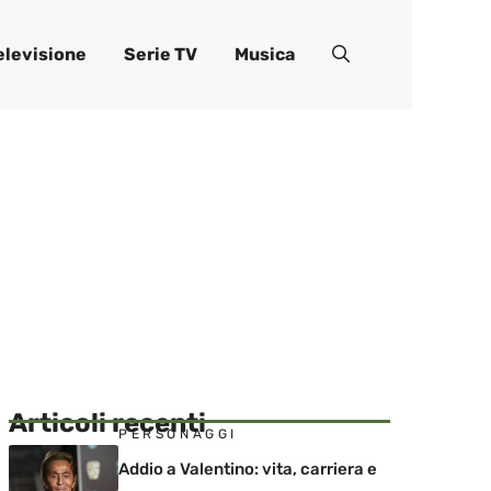
elevisione
Serie TV
Musica
Articoli recenti
PERSONAGGI
Addio a Valentino: vita, carriera e