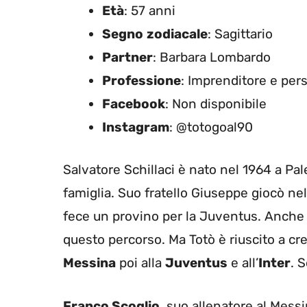
Età
: 57 anni
Segno
zodiacale
: Sagittario
Partner
: Barbara Lombardo
Professione
: Imprenditore e per
Facebook
: Non disponibile
Instagram
: @totogoal90
Salvatore Schillaci è nato nel 1964 a Pal
famiglia. Suo fratello Giuseppe giocò ne
fece un provino per la Juventus. Anche 
questo percorso. Ma Totò è riuscito a cr
Messina
poi alla
Juventus
e all’
Inter
. 
Franco Scoglio
, suo allenatore al Mess