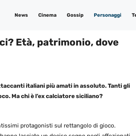
News
Cinema
Gossip
Personaggi
T
aci? Età, patrimonio, dove
taccanti italiani più amati in assoluto. Tanti gli
co. Ma chi è l’ex calciatore siciliano?
ntissimi protagonisti sul rettangolo di gioco.
 hanno lasciato un deciso segno negli affezionati.