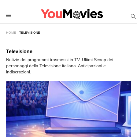
Maria+De+Filippi+e+C%26%238217%3B%C3%A8+Posta+per+
youmoviesit
/2026/01/12/maria-
de-
filippi-
e-
HOME
TELEVISIONE
ce-
posta-
per-
te-
Televisione
ecco-
perche-
Notizie dei programmi trasmessi in TV. Ultimi Scoop dei
il-
personaggi della Televisione italiana. Anticipazioni e
suo-
indiscrezioni.
successo-
e-
paragonabile-
a-
quello-
di-
checco-
zalone/amp/